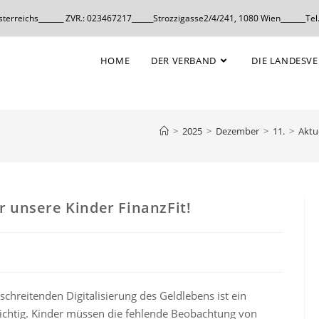
erreichs_______ ZVR.: 023467217______Strozzigasse2/4/241, 1080 Wien_______Tel.
HOME
DER VERBAND
DIE LANDESV
>
2025
>
Dezember
>
11.
>
Aktu
 unsere Kinder FinanzFit!
schreitenden Digitalisierung des Geldlebens ist ein
chtig. Kinder müssen die fehlende Beobachtung von