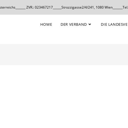
erreichs_______ ZVR.: 023467217______Strozzigasse2/4/241, 1080 Wien_______Tel.
HOME
DER VERBAND
DIE LANDESV